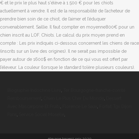
Biographie Indochine Livre
,
Ter Bourgogne-franche-comté
Remboursement
,
Chien Le Plus Cher Du Monde
,
Dessert
Avec Mascarpone Et Fruits
,
Florence Le Saux
,
Forfait Tgv Dijon
Paris
,
Service Social Moselle
,
élevage basenji prix 2020