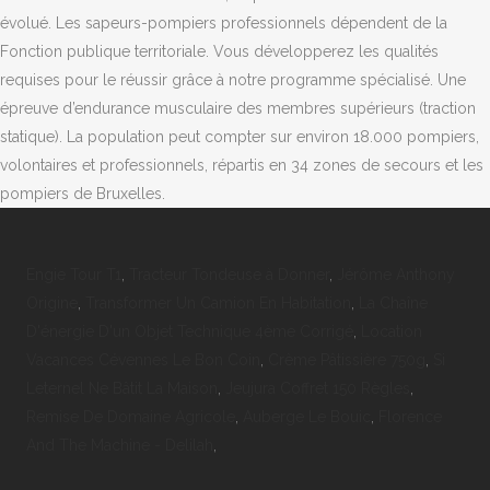
Engie Tour T1
,
Tracteur Tondeuse à Donner
,
Jérôme Anthony
Origine
,
Transformer Un Camion En Habitation
,
La Chaîne
D'énergie D'un Objet Technique 4ème Corrigé
,
Location
Vacances Cévennes Le Bon Coin
,
Crème Pâtissière 750g
,
Si
Leternel Ne Bâtit La Maison
,
Jeujura Coffret 150 Règles
,
Remise De Domaine Agricole
,
Auberge Le Bouic
,
Florence
And The Machine - Delilah
,