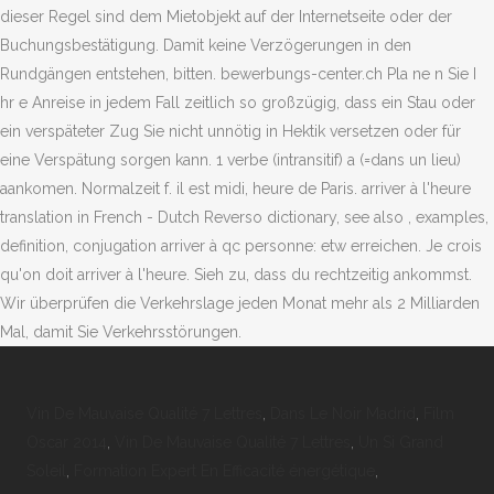
Vin De Mauvaise Qualité 7 Lettres
,
Dans Le Noir Madrid
,
Film
Oscar 2014
,
Vin De Mauvaise Qualité 7 Lettres
,
Un Si Grand
Soleil
,
Formation Expert En Efficacité énergétique
,