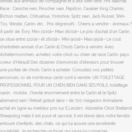
dédiés aux animaux de compagnie et à leur bien-être. Prix dâachat.
Race : Caniche nain, Pinscher nain, Papillon, Cavalier King Charles,
Bichon maltais, Chihuahua, Yorkshire, Spitz nain, Jack Russel, Shih-
Tzu, Westie, Carlin, etc... Prix dégressifs : Chiens a vendre - Animaux ?
À partir de. Évry. Mini 1100â¬ Maxi 1600â¬ Le prix d'achat d'un Carlin
se situe entre 1100â¬ et 1600â¬. Mini 900â¬ Maxi 950â¬ Le coût
d'entretien annuel d'un Carlin â¦ Chiots Carlin à vendre. Avec
Achetermonchien, achetez votre chiot ou chien de race Carlin. pays
coeur d'Hérault Des dizaines d'annonces d'éleveurs pour trouver
une portée de chiots Carlin à acheter. Consultez nos petites
annonces, ici de nombreux carlin sont à vendre. UN TOILETTAGE
PROFESSIONNEL POUR UN CHIEN BIEN DANS SES POILS. toilettage
canin . mobile. J'hesite énormément entre le Carlin et le Spitz
allemand nain ! Retrait gratuit dans + de 700 magasins Animalerie
achat en ligne au meilleur prix sur E.Leclerc. Adorable Chiot Shetland
Sheepdog mâle Il est pucé et vacciné, Il est élevé dans notre famille
entouré d'enfants, des chats, ce qui lui assure une excellente
sociabilité, Je recherche un foyer qui saura lui consacrer