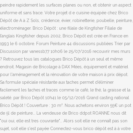
peindre rapidement les surfaces planes ou non, et obtenir un aspect
uniforme et sans trace. Votre projet d e cuisine équipée chez Brico
Dépôt de A à Z Sols, crédence, évier, robinetterie, poubelle, peinture,
électroménager. Brico Dépôt : une filiale de Kingfisher Filiale de
l’anglais Kingfisher depuis 2002, Brico Dépôt est crée en France en
1993 le 6 octobre. Forum Peinture 44 discussions publiées Trier par
Discussion par vanessb77 10h06 le 25/07/2016 recouvrir mes murs
? Retrouvez tous les catalogues Brico Dépôt à un seul et même
endroit. Magasin de Bricolage à DAX Mées, équipement et matériel
pour l'aménagement et la rénovation de votre maison à prix dépot.
Sa formule spéciale résistante aux taches permet d’éliminer
facilement les taches et traces comme le café, le thé, la graisse et la
saleté. par Brico Dépôt 10h41 le 05/12/2016 Grand casting national
Brico Dépôt ! Couverture : 30 m². Nous achetons environ 55€ un pot
de 5l de peinture... La vendeuse de Brico ddpot ROANNE nous dit
"oui oui, elle est tres couvrante"... Alors soit elle ne connaît pas son
sujet, soit elle s'est payée Connectez-vous brico dépôt est à à votre