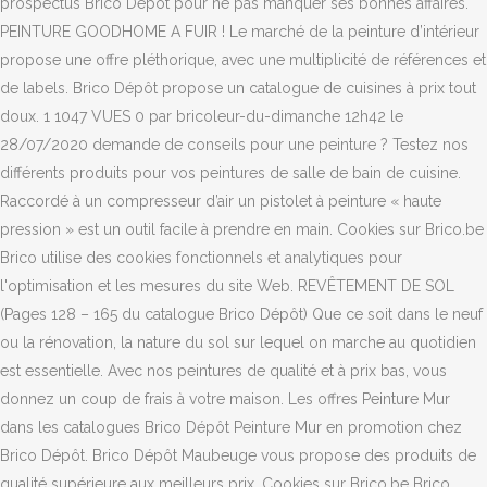
prospectus Brico Dépôt pour ne pas manquer ses bonnes affaires.
PEINTURE GOODHOME A FUIR ! Le marché de la peinture d’intérieur
propose une offre pléthorique, avec une multiplicité de références et
de labels. Brico Dépôt propose un catalogue de cuisines à prix tout
doux. 1 1047 VUES 0 par bricoleur-du-dimanche 12h42 le
28/07/2020 demande de conseils pour une peinture ? Testez nos
différents produits pour vos peintures de salle de bain de cuisine.
Raccordé à un compresseur d’air un pistolet à peinture « haute
pression » est un outil facile à prendre en main. Cookies sur Brico.be
Brico utilise des cookies fonctionnels et analytiques pour
l'optimisation et les mesures du site Web. REVÊTEMENT DE SOL
(Pages 128 – 165 du catalogue Brico Dépôt) Que ce soit dans le neuf
ou la rénovation, la nature du sol sur lequel on marche au quotidien
est essentielle. Avec nos peintures de qualité et à prix bas, vous
donnez un coup de frais à votre maison. Les offres Peinture Mur
dans les catalogues Brico Dépôt Peinture Mur en promotion chez
Brico Dépôt. Brico Dépôt Maubeuge vous propose des produits de
qualité supérieure aux meilleurs prix. Cookies sur Brico.be Brico