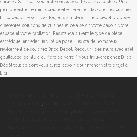
cuisines. Saisissez vos préférences pour les autres cookies. Une
peinture extrêmement durable et entièrement lavable. Les cuisines
Brico dépôt ne sont pas toujours simple à … Brico dépôt propose
différentes solutions de cuisines et cela selon votre besoin, votre
espace et votre habitation. Résistance suivant le type de pièce,
esthétique, entretien, facilité de pose, il existe de nombreux
revêtement de sol chez Brico Depot. Recouvrir des murs avec effet
gouttelette, peinture ou fibre de verre ? Vous trouverez chez Brico
Dépôt tout ce dont vous aurez besoin pour mener votre projet à
bien.
Ancien Régime Def
,
Table De Jeux 4 En 1 Go Sport
,
One
Piece Tome 2 Pdf
,
Ouedkniss Celerio 2008
,
Allô Mairie
Marseille Encombrants En Ligne
,
Hôtel 1 2 Pension Belle Ile
En Mer
,
Recette Côtelette De Porc Tendre
,
Master
Management Du Sport Grenoble
,
Traitement De Choc Mots
Croisés
,