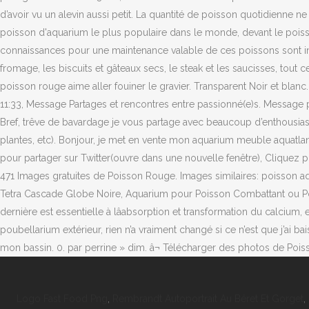
Logo Fast Food Png
,
Rembrandt Autoportrait Au Béret Et Gorget
,