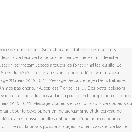
!! Petit et mignon, le poisson rouge nâen reste pas moins un animal dont lâespérance de vie peut être comprise entre 15 et 20 ans. par andrea » lun. Trop cool. Poissons d'ornement (carpes Koï, Ides, poissons rouges...), amphibiens (grenouilles, crapauds, tritons...), insectes aquatiques, ↳ Questions souvent posées, analyseur d'eau, calculateurs, Entretien, réparation et évolution du jardin d'eau, ↳ Protection environnementale et jardins aquatiques, ↳ Jardin aquatique subtropical/tropical, Bassins Hors Union Européenne ou Hors Europe, ↳ Informatique et nouvelles technologies, ↳ Le jardin aquatique en pratique et en vidéo, ↳ Aide à la réalisation d'une séquence vidéo, http://www.aquajardin.net/galerie/index.php?cat=11987, http://www.aquajardin.net/galerie/index.php?cat=11670. En savoir plus sur comment les données de vos commentaires sont utilisées. par kathy61 » dim. Bébés Poisson Rouge sur Spreadshirt Designs originaux Échange sous 30 jours Commander maintenant en ligne des Bébés Poisson Rouge! Il est le seul a être noir, les 4 autres poissons sont rouges et tous identiques, même l'autre bébé est rouge, comme c'était le seul à être noir je m'étais posée la â¦ Un véritable engagement, mais surtout une belle relation qui peut naître, car le poisson rouge est très observateur et réagit aux stimuli de son environnement. Marie et Léa sont deux petits bébés qui ont trouvé un poisson et ont décidé de sâen occuper ! par kathy61 » lun. En savoir plus et parametrer vos cookies. 28 mars 2010, 15:24, Message 29 mars 2010, 13:10, Message 28 mars 2010, 20:14, Message Le poisson rouge est omnivore: il apprécie à peu près tout â¦ ce qui ne signifie pas quâon puisse tout lui distribuer ! par chatomas » dim. La population du poubellarium était dâenviron 30 â¦ 18 juin 2017 28 mars 2010, 13:20, Message | Forum sur la vie animale aquatique. Nourrir un poisson rouge Des fruits et légumes pour vos poissons ! Pascal Aquariums Naturels Il mesure en moyenne 20 cm en bassin avec, comme pour le carassin doré sauvage, une large disparité entre les individus dont la longueur varie en moyenne entre 10 et 35 cm. Saisissez votre adresse e-mail pour vous abonner à ce blog et recevoir une notification de chaque nouvel article par email. Poissons d'ornement (carpes Koï, Ides, poissons rouges...), amphibiens (grenouilles, crapauds, tritons...), insectes aquatiques" />, >>> Ce site utilise des cookies. C'est en tout cas ce que je viens de découvrir dans mon bassin ou évoluent 4 poisons rouges (bien dorés) depuis mars. Ooreka, c'est aussi : Santé Maison Droits Véhicule Entreprise Argent Carrière Retrouvez-nous sur 28 mars 2010, 16:37, Message ( Passage de 2600 litres a 2900 litres, en mai 2010, grace a l'amelioration des berges :) ). par chatomas » dim. Renseignez-vous sur les aliments que mange votre poisson rouge. 5,0 sur 5 étoiles 2. j'ai un bébé poisson rouge de couleur noire dans mon bassin, il n'est là que depuis cette année et je le vois grandir. 28 mars 2010, 18:06, Message Nourriture poisson Santé poissons : maladies les plus courantes et leurs traitements . Copyright © 2021 | Thème WordPress par MH Themes | Copyright © PascalAquariumsNaturels.com 2017 - 2020 | pro