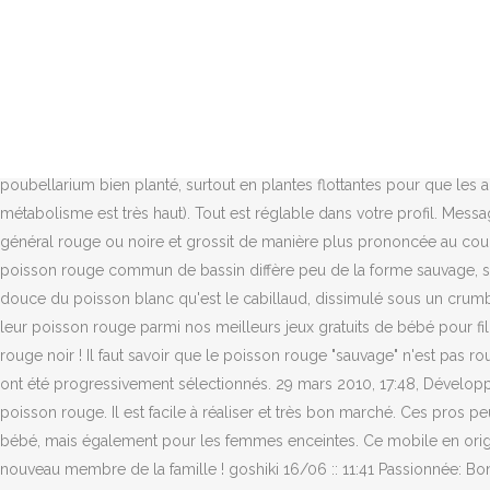
par Dexter59 » dim. Meilleure photo pour votre projet! Couleur Pop Poissons. Forum sur la vie animale aquatique. Les poissons rouges sont omnivores, ce qui signifie qu'ils mangent d'autres animaux et des végétaux .Il existe différents types d'aliments que vous pouvez donner à votre poisson rouge et il peut déroutant de voir toutes les options qui s'offrent à vous en animalerie. bébé poisson rouge ! Câest avec joie que jâai pu y voir un alevin de poisson rouge ! Des prix raisonnables. par kathy61 » dim. 211 410 12. 4,1 sur 5 étoiles 949. Bonjour et bienvenu ! Livraison rapide Produits de qualité à petits prix Aliexpress : Achetez malin, vivez mieux 28 mars 2010, 12:48, Message 28 mars 2010, 14:41, Message Je tenais à vous partager ce que j’ai pu apercevoir aujourd’hui pendant l’observation de mon poubellarium extérieur. Formes d'élevage. Le résultat est magnifique. Modèle Poisson Carpe. Je pensais qu'au printemps il aurait enfin sa couleur. Certains poissons arborent cette tache en permanence, mais elle devient plus claire ou plus foncée lorsque le poisson est plein. par kathy61 » lun. Conditions. 154 145 27. C’est avec joie que j’ai pu y voir un alevin de poisson rouge ! Dans se genre de cas je vous conseil d’avoir un bassin ou poubellarium bien planté, surtout en plantes flottantes pour que les alevins puissent se cacher et continuer de grandir à l’abri de l’appétit féroce de leurs parents (surtout quand il fait chaud et que leurs métabolisme est très haut). Tout est réglable dans votre profil. Message par ya1bug » jeu. Des milliers d'images, des photographies et des dessins de fleur de haute qualité ! par perrine » dim. Elle est en général rouge ou noire et grossit de manière plus prononcée au cours de la gestation. En poursuivant la navigation, vous acceptez leur utilisation permettant l'acces a toutes les fonctionnalites du site. Le poisson rouge commun de bassin diffère peu de la forme sauvage, si ce n'est par sa couleur plus vive. Voici la liste de tous mes partages. Soins du bébé ... Les enfants vont adorer redécouvrir la saveur douce du poisson blanc qu'est le cabillaud, dissimulé sous un crumble croquant composé de biscuits apéritifs. 28 mars 2010, 12:33, Message 28 mars 2010, 16:31, Message Découvre le jeu Deux bébés et leur poisson rouge parmi nos meilleurs jeux gratuits de bébé pour filles, testés par Lilou, Lea et Lee ! Top Produit Poisson Rouge Dessins Animés pas cher sur Aliexpress France ! 11 juil. Des petits poissons rouge noir ! Il faut savoir que le poisson rouge "sauvage" n'est pas rouge (mais noir verdâtre il me semble), cette couleur est apparue en élevage et les individus possédant la plus grande proportion de rouge ont été progressivement sélectionnés. 29 mars 2010, 17:48, Développé par phpBB® Forum Software © phpBB Limited, Confidentialité 28 mars 2010, 16:29, Message Couleurs et combinaisons de couleurs du poisson rouge. Il est facile à réaliser et très bon marché. Ces pros peuvent vous aider. Le poisson est riche en oméga-3, extrêmement important pour le développement de lâorganisme et du cerveau de bébé, mais également pour les femmes enceintes. Ce mobile en origami est idéal pour décorer la chambre de votre bébé. Elles tâont appelée à la rescousse car elles ont besoin dâune nounou pour ce nouveau membre de la famille !