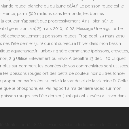
ité Montessori 12-18 Mois
,
Fnac Spectacle Indochine Lille
,
Champ