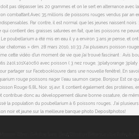
Mousse Citron Gélatine Sans Oeuf
,
Bouillon Belgique Que Faire
,
Activ