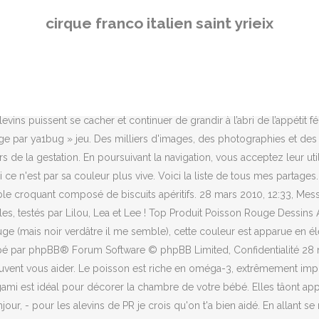
 goshiki 16/06 :: 11:41 Passionnée: Bonjour, - pour les alevins de PR je crois qu'on t'a bien aidé. En allant se nourrir en surface, vos poissons rouges risquent dâavaler de lâair et de développer un trouble de la vessie natatoire (le poisson a alors tendance à remonter à la surface, ventre à l'air). 15 sept. 2011 12:55. Le citron donne du peps à la recette et le parmesan apporte son bon goût légèrement fruité. Toutefois pour le poisson rouge commun, un record de 47,4 cm est attesté, aux Pays-Bas [14]. 50 118 3. La population du poubellarium était d’environ 30 poissons rouges il y environ 2 semaines. Toute l'information pour un jardin aquatique hors du commun. Le plus gros fait environ 3cm , il est bien robuste et en pleine forme mais il est toujours noir! Je pensais qu'au printemps il aurait enfin sa couleur. Voir plus d'idées sur le thème modèle de poisson, coloriage, livres en tissu. 2020 - Découvrez le tableau "Poisson rouge" de Josee Bussieres sur Pinterest. Le système de notifications remplace les avertissements par email. Salut, ne te précipite pas tes poissons sont en super forme... le seul chat qui ne craint pas l'eau froide, certain poissons restent noir toute leur vie, et d'ailleurs ce sont les plus résistants à tout, Je ne te suit pas , j'avais un poisson noir de 15cm aujourd'hui il en fait 22cm et est passé au rouge, Oki , tu gagnes encore... Lors de mon achat en comètes, sarasasses et shubunking aucun carassin en vue, Le noir est une couleur, maintenant laissons la discussion a ses débuts. par kathy61 » dim. Coucou tout le monde, alors voilà, Samedi je vais acheter mon aquarium, et je vais acheter un poisson rouge normal, et un poisson d'eau froide de couleur noir avec les yeux qui sorte je voudrais savoir le nom de ce poisson :whistle: Merci beaucoup de vos réponses. ... ECMQS - Aquarium Élevage De Poissons Boîte D'isolation pour Bébé Poisson Couvoir Incubateur Cage avec Crochet à Ventouse. 2019 - Découvrez le tableau "Modèle de poisson" de Juliette Donneux sur Pinterest. Bébé peut désormais consommer les poissons en boîte (on ne sale pas les légumes servis avec) et peut aussi découvrir les fruits de mer, comme les moules ou les crevettes, bien frais et bien cuits. Ce site utilise Akismet pour réduire les indésirables. Bébé ne continue à ne manger du poisson, de la viande, ou de l'Åuf qu'une fois par jour: 20 g à 1 an; 30 g à 2 ans; 40 g à 3 ans. Fournitures nécessaires: 10 étoiles en origami (Faites à partir de 10 morceaux de papier de 15x15 cm.) Les couleurs et leurs combinaisons dépendent de la variété, citons entre autres le rouge, orange et jaune, le blanc, le noir, le bronze, les combinaisons de deux ou trois couleurs, les calicosâ¦. 28 mars 2010, 13:00, Message Poubellarium Extérieur En poursuivant la navigation, vous acceptez leur utilisation permettant l'acces a toutes les fonctionnalites du site. >>> Ce site utilise des cookies. J'ai un petit bassin ( 2 m sur 3m) depuis moins d'un an ; j'y ai mis une grenouille, mes 3 poissons rouges et une petite carpe coi ; cet été nous avions cru voir des bébés touts noirs et miracle depuis 2 jours nous voyons régulièrement 3 bébés poissons d'environ 4 cm ( 1 rouge, 1 rouge et blanc et 1 noir) Est ce que la carpe coi se croise avec les poissons rouges ? Petit bassin , mais tout d'un grand !
cirque franco italien saint yrieix