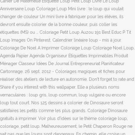
Cahier De Maternelle Étiquette Loup Petit Loup Livre Le Loup
Anniversaire Loup Coloriage Loup Mini livre : le loup qui voulait
changer de couleur Un mini livre à fabriquer pour les élèves, ils
devront ensuite colorier de la bonne couleur, puis coller les
étiquettes (MS) ou … Coloriage Petit Loup Auzou 191 Best Educ P Tit
Loup Images On Pinterest. Calendrier linéaire loup - mis à jour.
Coloriage De Noel A Imprimer Coloriage Loup Coloriage Noel Loup.
Agenda Papier Agenda Organiseur Étiquettes Imprimables Produit
Ménager Classeur Idées De Journal Entrepreneuriat Planificateur
Cartonnage. 26 sept. 2012 - Coloriages magiques et fiches pour
réaliser des ateliers de lecture en autonomie. Don't forget to rate and
Share if you interest with this wallpaper. Elle a plusieurs noms
vernaculaires : loup gris, loup commun, loup vulgaire ou encore
loup tout court. Nos 125 dessins à colorier de Dinosaure seront
satisfaires les petits comme les plus grands. Coloriage Dinosaure
gratuits à imprimer. Voir plus d'idées sur le thème coloriage loup,
coloriage, petit loup. Malheureusement, le Petit Chaperon Rouge ne
sait pas que les loups sont dangereux. En chemin, elle croise un