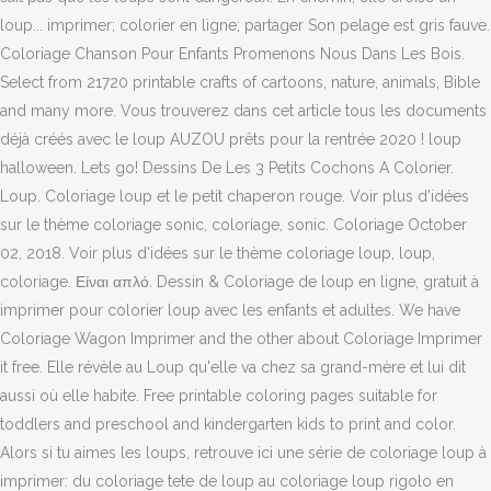
loup... imprimer; colorier en ligne; partager Son pelage est gris fauve.
Coloriage Chanson Pour Enfants Promenons Nous Dans Les Bois.
Select from 21720 printable crafts of cartoons, nature, animals, Bible
and many more. Vous trouverez dans cet article tous les documents
déjà créés avec le loup AUZOU prêts pour la rentrée 2020 ! loup
halloween. Lets go! Dessins De Les 3 Petits Cochons A Colorier.
Loup. Coloriage loup et le petit chaperon rouge. Voir plus d'idées
sur le thème coloriage sonic, coloriage, sonic. Coloriage October
02, 2018. Voir plus d'idées sur le thème coloriage loup, loup,
coloriage. Είναι απλό. Dessin & Coloriage de loup en ligne, gratuit à
imprimer pour colorier loup avec les enfants et adultes. We have
Coloriage Wagon Imprimer and the other about Coloriage Imprimer
it free. Elle révèle au Loup qu'elle va chez sa grand-mère et lui dit
aussi où elle habite. Free printable coloring pages suitable for
toddlers and preschool and kindergarten kids to print and color.
Alors si tu aimes les loups, retrouve ici une série de coloriage loup à
imprimer: du coloriage tete de loup au coloriage loup rigolo en