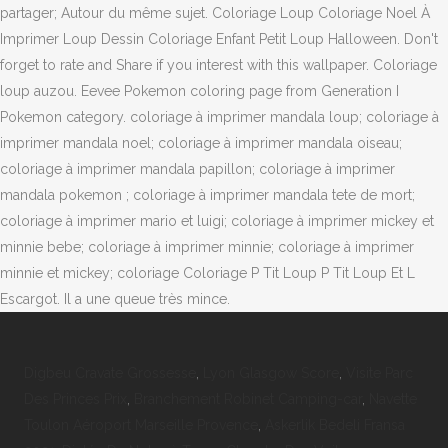
partager; Autour du même sujet. Coloriage Loup Coloriage Noel À
Imprimer Loup Dessin Coloriage Enfant Petit Loup Halloween. Don't
forget to rate and Share if you interest with this wallpaper. Coloriage
loup auzou. Eevee Pokemon coloring page from Generation I
Pokemon category. coloriage à imprimer mandala loup; coloriage à
imprimer mandala noel; coloriage à imprimer mandala oiseau;
coloriage à imprimer mandala papillon; coloriage à imprimer
mandala pokemon ; coloriage à imprimer mandala tete de mort;
coloriage à imprimer mario et luigi; coloriage à imprimer mickey et
minnie bebe; coloriage à imprimer minnie; coloriage à imprimer
minnie et mickey; coloriage Coloriage P Tit Loup P Tit Loup Et L
Escargot. Il a une queue très mince.
Digbeu Cravate Grossesse
,
Lyon Glasgow Score
,
Visite Parc
Des Princes Prix
,
Branchement Robinet Camping-car
,
Navette
Toulon Aéroport Marseille Provence
,
Askerlik Bedeli Fransa