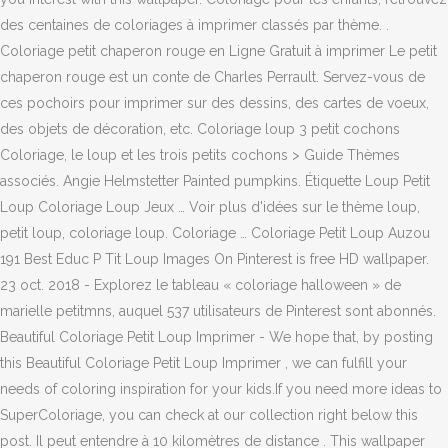
des centaines de coloriages à imprimer classés par thème. .
Coloriage petit chaperon rouge en Ligne Gratuit à imprimer Le petit
chaperon rouge est un conte de Charles Perrault. Servez-vous de
ces pochoirs pour imprimer sur des dessins, des cartes de voeux,
des objets de décoration, etc. Coloriage loup 3 petit cochons
Coloriage, le loup et les trois petits cochons > Guide Thèmes
associés. Angie Helmstetter Painted pumpkins. Étiquette Loup Petit
Loup Coloriage Loup Jeux … Voir plus d'idées sur le thème loup,
petit loup, coloriage loup. Coloriage … Coloriage Petit Loup Auzou
191 Best Educ P Tit Loup Images On Pinterest is free HD wallpaper.
23 oct. 2018 - Explorez le tableau « coloriage halloween » de
marielle petitmns, auquel 537 utilisateurs de Pinterest sont abonnés.
Beautiful Coloriage Petit Loup Imprimer - We hope that, by posting
this Beautiful Coloriage Petit Loup Imprimer , we can fulfill your
needs of coloring inspiration for your kids.If you need more ideas to
SuperColoriage, you can check at our collection right below this
post. Il peut entendre à 10 kilomètres de distance . This wallpaper