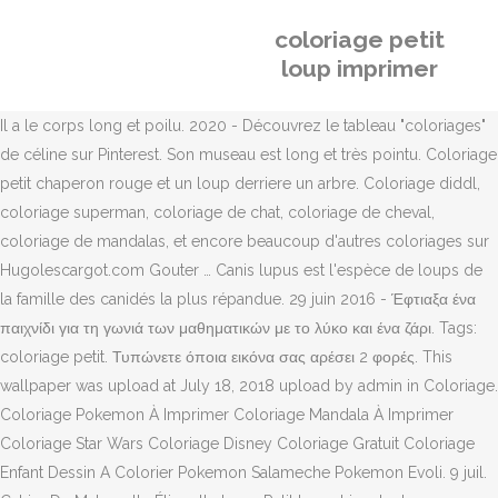
coloriage petit
loup imprimer
Il a le corps long et poilu. 2020 - Découvrez le tableau "coloriages"
de céline sur Pinterest. Son museau est long et très pointu. Coloriage
petit chaperon rouge et un loup derriere un arbre. Coloriage diddl,
coloriage superman, coloriage de chat, coloriage de cheval,
coloriage de mandalas, et encore beaucoup d'autres coloriages sur
Hugolescargot.com Gouter … Canis lupus est l'espèce de loups de
la famille des canidés la plus répandue. 29 juin 2016 - Έφτιαξα ένα
παιχνίδι για τη γωνιά των μαθηματικών με το λύκο και ένα ζάρι. Tags:
coloriage petit. Τυπώνετε όποια εικόνα σας αρέσει 2 φορές. This
wallpaper was upload at July 18, 2018 upload by admin in Coloriage.
Coloriage Pokemon À Imprimer Coloriage Mandala À Imprimer
Coloriage Star Wars Coloriage Disney Coloriage Gratuit Coloriage
Enfant Dessin A Colorier Pokemon Salameche Pokemon Evoli. 9 juil.