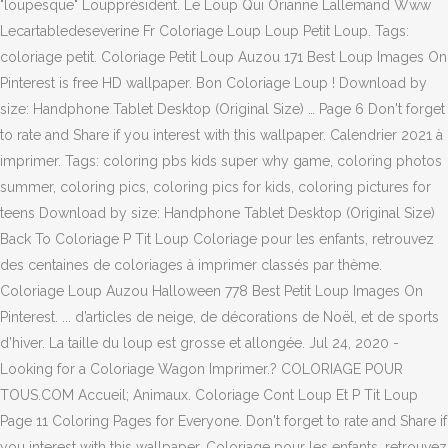
"loupesque" Loupprésident. Le Loup Qui Orianne Lallemand Www
Lecartabledeseverine Fr Coloriage Loup Loup Petit Loup. Tags:
coloriage petit. Coloriage Petit Loup Auzou 171 Best Loup Images On
Pinterest is free HD wallpaper. Bon Coloriage Loup ! Download by
size: Handphone Tablet Desktop (Original Size) … Page 6 Don't forget
to rate and Share if you interest with this wallpaper. Calendrier 2021 à
imprimer. Tags: coloring pbs kids super why game, coloring photos
summer, coloring pics, coloring pics for kids, coloring pictures for
teens Download by size: Handphone Tablet Desktop (Original Size)
Back To Coloriage P Tit Loup Coloriage pour les enfants, retrouvez
des centaines de coloriages à imprimer classés par thème.
Coloriage Loup Auzou Halloween 778 Best Petit Loup Images On
Pinterest. ... d’articles de neige, de décorations de Noël, et de sports
d’hiver. La taille du loup est grosse et allongée. Jul 24, 2020 -
Looking for a Coloriage Wagon Imprimer.? COLORIAGE POUR
TOUS.COM Accueil; Animaux. Coloriage Cont Loup Et P Tit Loup
Page 11 Coloring Pages for Everyone. Don't forget to rate and Share if
you interest with this wallpaper. Coloriage pour les enfants, retrouvez