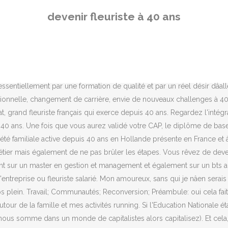
ranchise ou sous dâautres formes de commerce associé lâont bien compris. Les barèmes officiels (source : Mémento Fiscal Francis Lefebvre) prévoient une évaluation comprise entre 30% et 60% du chiffre dâaffaires TTC sur trois ans (fleuriste en libre service) et de 45 à 70% (fleuriste traditionnel). Ce qui importe, en plus de votre intérêt pour le métier, c'est vos connaissances en botanique. Il est à la fois au service des consommateurs et des fleurs ! Sachez que les grands hommes sont rarement riche avant 40 voir 50 ans au minimum (voir napoleon hill) Beaucoup dâénergie sexuelle gaspillée . Visiteur non enregistré . Car à la sortie de la 3ème ou avec le bac en poche, les formations ne sont pas les mêmes. L'activité du fleuriste La création d'un commerce du genre impose au franchisé de respecter un cahier des charges très précis mais lui permet parallèlement de bénéficier de la notoriété et de la centrale d'achats de l'enseigne. Le Bac Professionnel de fleuriste donne l'accès à une formation complémentaire, où les apprentis vont consolider leurs acquis pendant deux ans après le CAP. Câest pourquoi les parcours dâintégration des franchisés comportent de façon quasi systématique une formation initiale complète. De directeur des achats à entrepreneur dans la mode Michaël Girard, 36 ans : « Être son propre patron apporte son lot de fierté, la possibilité de devenir un acteur majeur de lâentrepreneuriat en France. Ne suis-je pas passé à côté de mes rêves ? Mais comment expliquer ce changement ? 2 réseaux pour devenir fleuriste Franchise Monceau Fleurs : Ce réseau pionnier a été le premier fleuriste en libre-service de France . Je sais par expérience qu'au-dessus de 40 ans, le jury de CAPES est rarement sympa 3. Vous avez appris à dire ce que vous pensez, à ne plus vous taire, car vous savez que si vous gardez votre opinion pour vous, vous allez vous sentir mal. Devenir enseignant apres 45 ans, seconde carriere ----- Bonjour, Dans l'audiovisuel et dans entrepreneuriat de type strat-up innovante depuis + de 20 ans, je suis en validation de parcours. Il travaille dans les commerces de détail tels que les fleuristeries, les grands magasins, les grossistes en produits floraux, les centres de jardin ou les pépinières ou encore les hôtels et restaurants. Devenir fleuriste à 40 ans : comment réussir son lancement en ligne ? D'une part, les femmes font des études plus longues, sont plus nombreuses sur le marché du travail et désirent s'accomplir professionnellement avant de fonder une famille. Pour votre livraison de fleurs au Québec faites confiance à notre boutique de fleurs en ligne : fleuriste.ca. En définitive, il est tout à fait possible de changer de vie professionnelle à 40 ans. Comment devenir fleuriste ? On apprend moins vite à 50 ans quâà 20 ansâ¦ mais on apprend mieux ! Le fleuriste doit aussi à sa clientèle le meilleur accueil et des conseils sûrs. Baptiste, 11 ans, rêve de devenir fleuriste. Il y a trois ans, à 40 ans précisément, Lucia Richardson a fait sa transition. CAP fleuriste à distance. Câest seulement à 40 ans quâil est aisé de planifier des actions, de mettre en place toute une stratégie pour matérialiser nos rêves. Notre offre, adaptée au marché français, est composée de Contrats de Production (produits hollandais et d'import Equateur Afrique avec une régularité de la Qualité pour un prix fixe à l'année), précommandes (Noel, Saint Valentin et Fête des Mères), Immanquables. Show Comments Eric Siber
devenir fleuriste à 40 ans