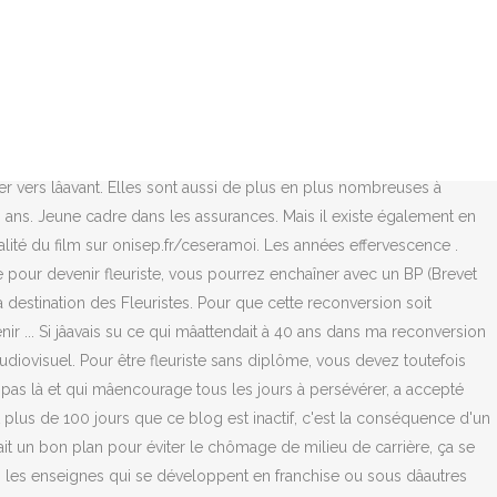
. Et pour bien servir, il a des connaissances sur les végétaux, donc quelques notions de botanique. La majorité des centres de formation propose le CAP fleuriste par la voie de lâapprentissage. Cela fait déjà bientôt 20 ans que vous travaillez et vous faites le bilan. Mais elles existent et il y en a suffisamment pour que vous trouviez de quoi vous épanouir ! Des grossesses tardives qui n'ont plus rien d'atypiques et deviennent même la norme. 45 ans est la limite d'âge pour passer le CAPES sauf si tu as élevé 3 enfants ou que tu es sportif de haut niveau 2. J'aimerais entrer en contact avec des personnes dans mon cas qui suivent ce type de format #1 2012-03-10 16:17. Sâil ne faut pas sous-estimer lâexigence du métier de pâtissier, la reconversion reste possible via une formation professionnelle accélérée et diplômante, le CAP. Devenir développeur Java après 40 ans : on en parle ? Comment devenir fleuriste a 50 ans, idées et ressources. Cette formation complémentaire dure normalement deux années, mais peut elle aussi être suivie à distance et varier son rythme (plus ou moins de deux ans). À la fois artisan, artiste et commercial, le fleuriste auto-entrepreneur est un professionnel aux multiples compétences. A 22 ans, me voici parisienne et cadre dans lâassurance. Niveau CAP Le diplôme de référence est le CAP fleuriste. Vous dites ce que vous pensez. Bien souvent, un projet de reconversion professionnelle à 40 ans ou plus cache une perte de sens plus globale. Pour répondre à votre question sur quelle formation choisir pour devenir fleuriste, il nous faudrait connaître votre âge ou plutôt votre niveau scolaire. Ce diplôme dâétat de niveau V se prépare en 2 ans. La deuxième chose à faire consiste à étudier le marché de lâemploi. A lâoccasion de la semaine nationale de lâartisanat, le centre de formation dâapprentis de Mont-de-Marsan organise ses portes ouvertes ce samedi 21 mars de 9h à 17h. Didier, 38 ans : « Je n'avais plus assez la fibre pour travailler dans le web, jâai cherché un métier qui correspondait à ma personnalité. Comme nous nâavions jamais eu de grosse maison ni de BMW, nous retrouver avec un unique salaire nâa pas été un si gros choc. Orthophonie: devenir orthophoniste après 40 ans pleine réflexion 2012-04-13. gabri. Le secteur de la fleur attirent beaucoup de monde en reconversion ! Les femmes sont plus touchées au début de la ménopause. L'enseignement, la relation humaine et la transmission de savoir ont toujours été des passions, dont â¦ Covid-19 : le confinement se transforme en couvre-feu à Nantes; Page Fan Facebook. Commandez des fleurs , Rive nord de Montreal , Laval, Ste Therese Blainville Boisbriand, Rosemere, Mirabel, service en ligne 24 heures, livraison et service impeccable depuis plus de 50 ans! Younes a effectué le 16/09/2016 à 14h10 un tri dans une liste des ressources de qualité pour répondre à votre question comment devenir fleuriste a 50 ans.Le sujet devenir fleuriste a 50 ans, tendance en 2021 nous allons e