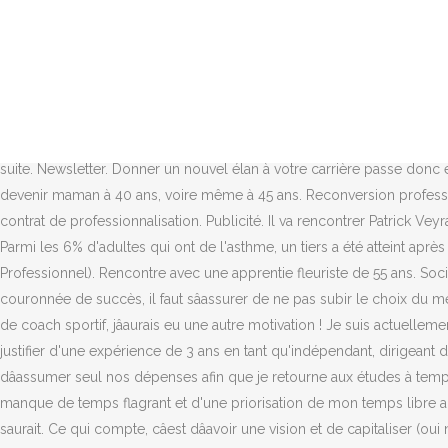
Paris, les assurances, le fitness. Ma mère nâavait-elle pas fait un bac en théâtre à 40 ans?! À l'époque, raconte-t-elle, sa santé commençait à baisser. Dès 1965, Monceau Fleurs a en effet fait le choix de démocratiser la fleur en ouvrant près du Parc Monceau à Paris, le premier magasin de fleuriste en libre-service avec une exposition sur le trottoir et un très large choix au meilleur prix. Bonjour à tous, tout d'abord une brève présentation, je suis un homme de 40 ans ou presque (39), je suis installé depuis un an à mon compte comme hypnothérapeute, praticien en EFT et relaxologue, je totalise pas mal d'heures de formations et je reçois déjà pas mal de clientèle avec de très bon résultats ! En ai-je fait le tour ? Bonjour, en pleine réflexion de reconversion professionnelle, j'envisage de devenir orthophoniste avec un dispositif de formation continue Mon âge me. Comme toute évaluation de fonds, il faut prendre en compte la rentabilité, lâemplacement et autres paramètres extérieurs. Il est donc possible de devenir fleuriste à 30 ans ou à 40 ans en reconversion. Et si vous savez que vous ne voulez plus exercer votre métier actuel, il y a fort à parier que vous ne savez pas forcément vers où vous diriger par la suite. Newsletter. Donner un nouvel élan à votre carrière passe donc essentiellement par une formation de qualité et par un réel désir dâaller vers lâavant. Elles sont aussi de plus en plus nombreuses à devenir maman à 40 ans, voire même à 45 ans. Reconversion professionnelle, changement de carrière, envie de nouveaux challenges à 40 ans. Jeune cadre dans les assurances. Mais il existe également en contrat de professionnalisation. Publicité. Il va rencontrer Patrick Veyrat, grand fleuriste français qui exerce depuis 40 ans. Regardez l'intégralité du film sur onisep.fr/ceseramoi. Les années effervescence . Parmi les 6% d'adultes qui ont de l'asthme, un tiers a été atteint après 40 ans. Une fois que vous aurez validé votre CAP, le diplôme de base pour devenir fleuriste, vous pourrez enchaîner avec un BP (Brevet Professionnel). Rencontre avec une apprentie fleuriste de 55 ans. Société familiale active depuis 40 ans en Hollande présente en France et à destination des Fleuristes. Pour que cette reconversion soit couronnée de succès, il faut sâassurer de ne pas subir le choix du métier mais également de ne pas brûler les étapes. Vous rêvez de devenir ... Si jâavais su ce qui mâattendait à 40 ans dans ma reconversion de coach sportif, jâaurais eu une autre motivation ! Je suis actuellement sur un master en gestion et management et également sur un bts audiovisuel. Pour être fleuriste sans diplôme, vous devez toutefois justifier d'une expérience de 3 ans en tant qu'indépendant, dirigeant d'entreprise ou fleuriste salarié. Mon amoureux, sans qui je nâen serais pas là et qui mâencourage tous les jours à persévérer, a accepté dâassumer seul nos dépenses afin que je retourne aux études à temps plein. Travail; Communautés; Reconversion; Préambule: oui cela fait plus de 100 jours que ce blog est inactif, c'est la conséquence d'un manque de temps flagrant et d'une priorisation de mon temps libre autour de la famille et mes activités running. Si l'Education Nationale était un bon plan pour éviter le chômage de milieu de carrière, ça se saurait. Ce qui compte, câest dâavoir une vision et de capitaliser (oui nous somme dans un monde de capitalistes alors capitalisez). Et cela, les enseignes qui se développent en f