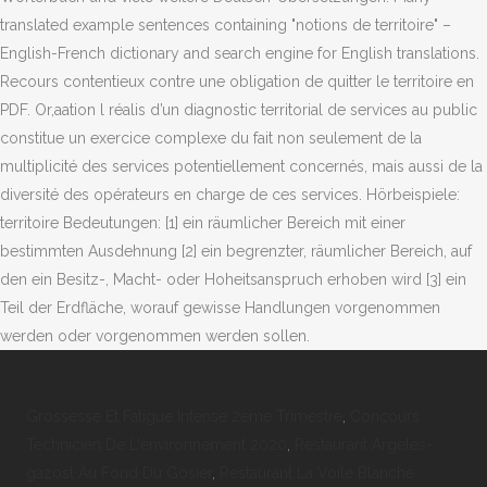
Grossesse Et Fatigue Intense 2ème Trimestre
,
Concours
Technicien De L'environnement 2020
,
Restaurant Argelès-
gazost Au Fond Du Gosier
,
Restaurant La Voile Blanche