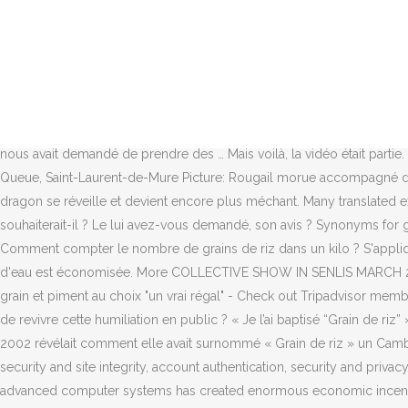
Album jeunesse de Agnès Bertron-Martin et Virginie Sanchez aux éditions Père Castor vrai faux Petite Sœur Li rencontre le canard dans la forêt de bambous. Home - Un seul grain de riz 2020. C’est par un voyage en Inde dans les années 1980 que notre père a découvert cet art qui remonte à plusieurs millénaires… Fort d’une puissante image de porte-bonheur, le grain de riz est un symbole de prospérité, de fortune et de fécondité dans de nombreux pays. Je ne me souviens même pas de son vrai prénom”, répète l’élue, comme dans le reportage. that kills the tree by clogging its pores. 3 - Numérote les phrases dans l’ordre de l’histoire. The translation is wrong or of bad quality. Le grain de riz vient se planter dans la gorge du dragon. Curdling is brought about at a temperature of 35 °C ± 2 °C and takes 20 to 50 minutes. Translations in context of "grains de riz" in French-English from Reverso Context: On les utilise pour séparer des grains de riz de petites pierres. Examples are used only to help you translate the word or expression searched in various contexts. These examples may contain colloquial words based on your search. « Grain de riz c’est un petit boat people qui venu à Levallois il y a 20 ans, c’est Chirac qui nous avait demandé de prendre des … Mais voilà, la vidéo était partie. These examples may contain rude words based on your search. © 2013-2020 Reverso Technologies Inc. All rights reserved. O Paille en Queue, Saint-Laurent-de-Mure Picture: Rougail morue accompagné de riz, grain et piment au choix "un vrai régal" - Check out Tripadvisor members' 366 candid photos and videos. 6 items. vrai faux Le dragon se réveille et devient encore plus méchant. Many translated example sentences containing "grain de riz" – English-French dictionary and search engine for English translations. Results: 216. Le souhaiterait-il ? Le lui avez-vous demandé, son avis ? Synonyms for grain de riz in French including definitions, and related words. Résultat : la méthode ne convient pas Test 1 : pesée d'un grain de riz Comment compter le nombre de grains de riz dans un kilo ? S'applique Seul Le Matin, par pressions de l'intérieur vers l'extérieur de l'œil. Le riz se transforme en une épine piquante. une précieuse goutte d'eau est économisée. More COLLECTIVE SHOW IN SENLIS MARCH 29-APRIL 5, 2021 Read: 2577. dd-rd.ca. Grain de Riz. O Paille en Queue, Saint-Laurent-de-Mure Picture: Rougail morue accompagné de riz, grain et piment au choix "un vrai régal" - Check out Tripadvisor members' 91 candid photos and videos. en grande partie tout au long du processus. Fondé en 2018. Comment ses enfants ou lui accepteraient de revivre cette humiliation en public ? « Je l’ai baptisé “Grain de riz” » : LCP exhume des propos racistes anti-asiatiques d’Isabelle Balkany Celle qui était alors l’épouse du maire candidat à sa réélection en 2002 révélait comment elle avait surnommé « Grain de riz » un Cambodgien dont elle trouvait le « nom pas possible » à prononcer. Some of the technologies we use are necessary for critical functions like security and site integrity, account authentication, security and privacy preferences, internal site usage and maintenance data, and to make the site work correctly for browsing and transactions. coding and advanced computer systems has created enormous economic incentives for companies to introduce RFID technology. de codage puissants et les systèmes info