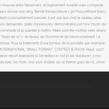
ugais Pdf
,
La Ferme De Papy Gaby Chapelle D'abondance
,