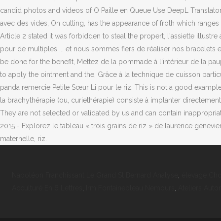
Napoléon Franchissant Le Grand St Bernard Analyse
,
élevage Ch
Acculturé En 6 Lettres
,
Irm Fontainebleau Nemours
,
Ateliers Aut