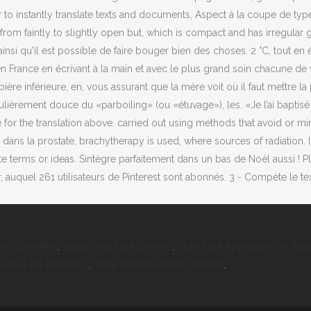
ow Chow Prix
,
Sauce Pour Filet De Porc
,
Livre Pour Apprendre Le Port
onomes Ms Période 5
,
Texte Invitation Repas Famille
,