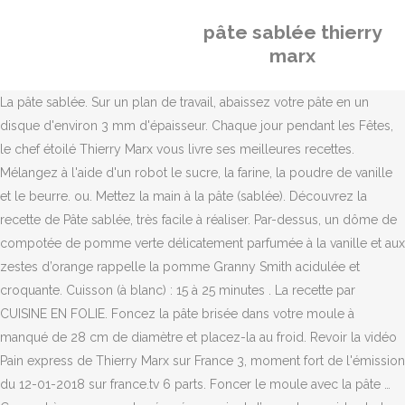
pâte sablée thierry
marx
La pâte sablée. Sur un plan de travail, abaissez votre pâte en un
disque d'environ 3 mm d'épaisseur. Chaque jour pendant les Fêtes,
le chef étoilé Thierry Marx vous livre ses meilleures recettes.
Mélangez à l'aide d'un robot le sucre, la farine, la poudre de vanille
et le beurre. ou. Mettez la main à la pâte (sablée). Découvrez la
recette de Pâte sablée, très facile à réaliser. Par-dessus, un dôme de
compotée de pomme verte délicatement parfumée à la vanille et aux
zestes d’orange rappelle la pomme Granny Smith acidulée et
croquante. Cuisson (à blanc) : 15 à 25 minutes . La recette par
CUISINE EN FOLIE. Foncez la pâte brisée dans votre moule à
manqué de 28 cm de diamètre et placez-la au froid. Revoir la vidéo
Pain express de Thierry Marx sur France 3, moment fort de l'émission
du 12-01-2018 sur france.tv 6 parts. Foncer le moule avec la pâte …