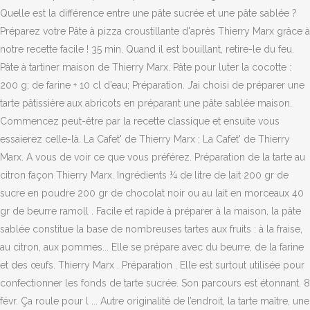
Quelle est la différence entre une pâte sucrée et une pâte sablée ?
Préparez votre Pâte à pizza croustillante d'après Thierry Marx grâce à
notre recette facile ! 35 min. Quand il est bouillant, retire-le du feu.
Pâte à tartiner maison de Thierry Marx. Pâte pour luter la cocotte :
200 g; de farine + 10 cl d’eau; Préparation. J’ai choisi de préparer une
tarte pâtissière aux abricots en préparant une pâte sablée maison.
Commencez peut-être par la recette classique et ensuite vous
essaierez celle-là. La Cafet' de Thierry Marx ; La Cafet' de Thierry
Marx. A vous de voir ce que vous préférez. Préparation de la tarte au
citron façon Thierry Marx. Ingrédients ¼ de litre de lait 200 gr de
sucre en poudre 200 gr de chocolat noir ou au lait en morceaux 40
gr de beurre ramoll . Facile et rapide à préparer à la maison, la pâte
sablée constitue la base de nombreuses tartes aux fruits : à la fraise,
au citron, aux pommes... Elle se prépare avec du beurre, de la farine
et des œufs. Thierry Marx . Préparation . Elle est surtout utilisée pour
confectionner les fonds de tarte sucrée. Son parcours est étonnant. 8
févr. Ça roule pour l ... Autre originalité de l’endroit, la tarte maître, une