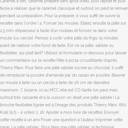
Caramel à sec: caramel préparé sans ajout d’eau, plus rapide et plus
facile à réaliser que le caramel classique et surtout on peut le remuer
pendant sa préparation. Pour la préparer, il vous suffit de suivre la
recette dans l'ordre ! 4. Foncer les moules. Etalez ensuite la pâte sur
2,5 mm d’épaisseur à l’aide d’un rouleau et foncez-la dans votre
moule (ou cercle). Pensez à sortir votre pâte du frigo 15 minutes
avant de réaliser votre fond de tarte. Est-ce sa pâte, sablée ou
feuilletée, qui plait tant? Utilisez le formulaire ci-dessous pour laisser
un commentaire sur la recette Pâte à pizza croustillante d'après
Thierry Marx. Pour faire une pâte sablée sucrée au chocolat, il suffit
de remplacer la poudre d'amande par du cacao en poudre. Beurrer
un moule à tarte ou un cercle à tarte de 26 cm de diamètre
maximum. C bizarre, ici au MCC elle est CO llante (un peu) mais
surtout très cassante et à la cuisson on dirait une pâte sablée ! La
brioche feuilletée tigrée est à l’image des produits Thierry Marx. 662
Kcal (5/5 - 4 votes) 1; 16; Ajouter à mon livre de recettes Envoyer
cette recette à un ami Poser une question à l'auteur Imprimer cette
page. La pâte sablée : Pour faire une pâte sablée, la technique