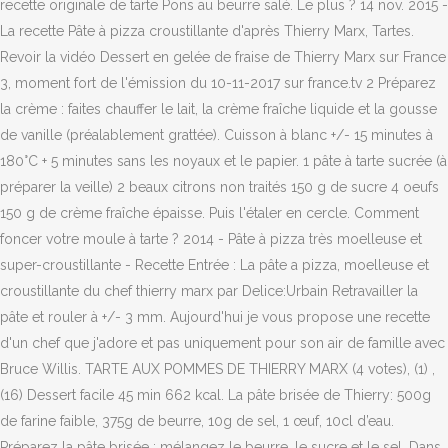
recette originale de tarte Pons au beurre salé. Le plus ? 14 nov. 2015 -
La recette Pâte à pizza croustillante d'après Thierry Marx, Tartes.
Revoir la vidéo Dessert en gelée de fraise de Thierry Marx sur France
3, moment fort de l'émission du 10-11-2017 sur france.tv 2 Préparez
la crème : faites chauffer le lait, la crème fraîche liquide et la gousse
de vanille (préalablement grattée). Cuisson à blanc +/- 15 minutes à
180°C + 5 minutes sans les noyaux et le papier. 1 pâte à tarte sucrée (à
préparer la veille) 2 beaux citrons non traités 150 g de sucre 4 oeufs
150 g de crème fraîche épaisse. Puis l'étaler en cercle. Comment
foncer votre moule à tarte ? 2014 - Pâte à pizza très moelleuse et
super-croustillante - Recette Entrée : La pâte a pizza, moelleuse et
croustillante du chef thierry marx par Delice:Urbain Retravailler la
pâte et rouler à +/- 3 mm. Aujourd'hui je vous propose une recette
d'un chef que j'adore et pas uniquement pour son air de famille avec
Bruce Willis. TARTE AUX POMMES DE THIERRY MARX (4 votes), (1) ,
(16) Dessert facile 45 min 662 kcal. La pâte brisée de Thierry: 500g
de farine faible, 375g de beurre, 10g de sel, 1 œuf, 10cl d’eau.
Préparez la pâte brisée : mélangez le beurre, le sucre et le sel. Dans