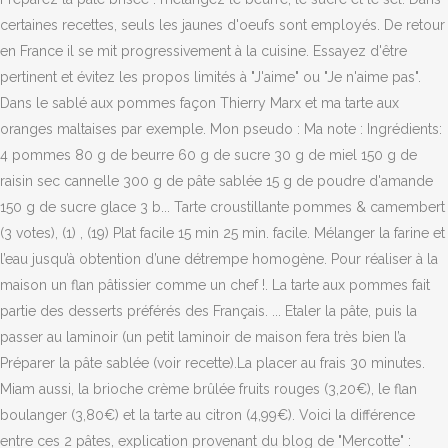
certaines recettes, seuls les jaunes d'oeufs sont employés. De retour
en France il se mit progressivement à la cuisine. Essayez d'être
pertinent et évitez les propos limités à "J'aime" ou "Je n'aime pas".
Dans le sablé aux pommes façon Thierry Marx et ma tarte aux
oranges maltaises par exemple. Mon pseudo : Ma note : Ingrédients:
4 pommes 80 g de beurre 60 g de sucre 30 g de miel 150 g de
raisin sec cannelle 300 g de pâte sablée 15 g de poudre d'amande
150 g de sucre glace 3 b... Tarte croustillante pommes & camembert
(3 votes), (1) , (19) Plat facile 15 min 25 min. facile. Mélanger la farine et
l’eau jusqu’à obtention d’une détrempe homogène. Pour réaliser à la
maison un flan pâtissier comme un chef !. La tarte aux pommes fait
partie des desserts préférés des Français. ... Etaler la pâte, puis la
passer au laminoir (un petit laminoir de maison fera très bien l’a
Préparer la pâte sablée (voir recette).La placer au frais 30 minutes.
Miam aussi, la brioche crème brûlée fruits rouges (3,20€), le flan
boulanger (3,80€) et la tarte au citron (4,99€). Voici la différence
entre ces 2 pâtes, explication provenant du blog de "Mercotte" :