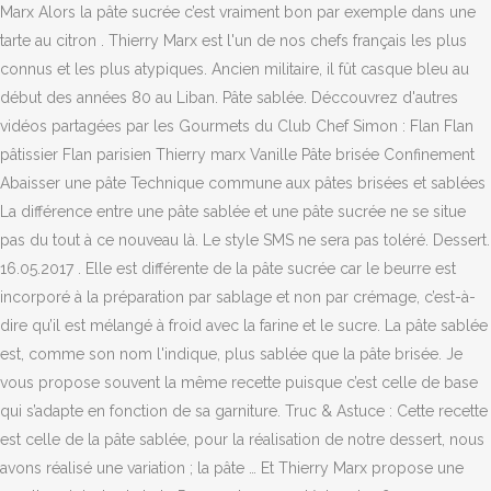
Marx Alors la pâte sucrée c’est vraiment bon par exemple dans une
tarte au citron . Thierry Marx est l'un de nos chefs français les plus
connus et les plus atypiques. Ancien militaire, il fût casque bleu au
début des années 80 au Liban. Pâte sablée. Déccouvrez d'autres
vidéos partagées par les Gourmets du Club Chef Simon : Flan Flan
pâtissier Flan parisien Thierry marx Vanille Pâte brisée Confinement
Abaisser une pâte Technique commune aux pâtes brisées et sablées
La différence entre une pâte sablée et une pâte sucrée ne se situe
pas du tout à ce nouveau là. Le style SMS ne sera pas toléré. Dessert.
16.05.2017 . Elle est différente de la pâte sucrée car le beurre est
incorporé à la préparation par sablage et non par crémage, c’est-à-
dire qu’il est mélangé à froid avec la farine et le sucre. La pâte sablée
est, comme son nom l'indique, plus sablée que la pâte brisée. Je
vous propose souvent la même recette puisque c’est celle de base
qui s’adapte en fonction de sa garniture. Truc & Astuce : Cette recette
est celle de la pâte sablée, pour la réalisation de notre dessert, nous
avons réalisé une variation ; la pâte … Et Thierry Marx propose une