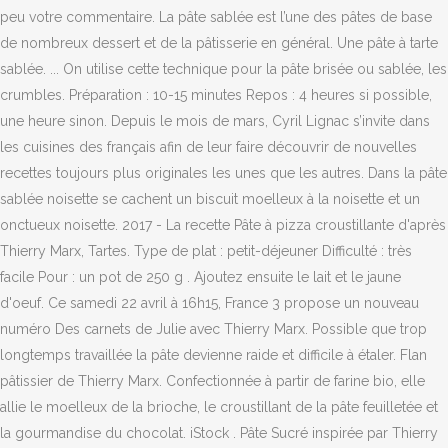
peu votre commentaire. La pâte sablée est l’une des pâtes de base
de nombreux dessert et de la pâtisserie en général. Une pâte à tarte
sablée. ... On utilise cette technique pour la pâte brisée ou sablée, les
crumbles. Préparation : 10-15 minutes Repos : 4 heures si possible,
une heure sinon. Depuis le mois de mars, Cyril Lignac s’invite dans
les cuisines des français afin de leur faire découvrir de nouvelles
recettes toujours plus originales les unes que les autres. Dans la pâte
sablée noisette se cachent un biscuit moelleux à la noisette et un
onctueux noisette. 2017 - La recette Pâte à pizza croustillante d'après
Thierry Marx, Tartes. Type de plat : petit-déjeuner Difficulté : très
facile Pour : un pot de 250 g . Ajoutez ensuite le lait et le jaune
d'oeuf. Ce samedi 22 avril à 16h15, France 3 propose un nouveau
numéro Des carnets de Julie avec Thierry Marx. Possible que trop
longtemps travaillée la pâte devienne raide et difficile à étaler. Flan
pâtissier de Thierry Marx. Confectionnée à partir de farine bio, elle
allie le moelleux de la brioche, le croustillant de la pâte feuilletée et
la gourmandise du chocolat. iStock . Pâte Sucré inspirée par Thierry