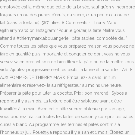
employée est la même que celle de la brisée, sauf qu’on y incorpore
toujours un ou des jaunes d’œufs, du sucre, et un peu d’eau ou de
lait (dans la fontaine). 567 Likes, 8 Comments - Thierry Marx
(@thierrymarx) on Instagram: “Pour le goûter, la tarte Maître vous
attend à #thierrymarxlaboulangerie : pâte sablée, compotée de…”
Comme toutes les pâtes que vous préparez maison vous pouvez ne
faire en quantité plus importante et congeler ce dont vous ne vous
servez va en prenant soin de bien filmer la pâte ou de la mettre sous
vide. Ajoutez progressivement les œufs, la farine et la vanille. TARTE
AUX POMMES DE THIERRY MARX. Emballez-la dans un film
alimentaire et réservez- la au réfrigérateur au moins une heure.
Préparer la pâte pour luter la cocotte. Prix : bon marché . Sybos a
répondu il y a 5 mois. La texture doit être sableuse avant d’être
travaillée à la main. Avec cette pâte sucrée obtenue par sablage,
vous pourrez réaliser toutes les tartes de saison y compris les pâtes
cuites à blanc. Au programme, les terrines et pâtés sont mis à
l'honneur. 17 juil. Pouet95 a répondu il y a 1 an et 1 mois. Étoffez un