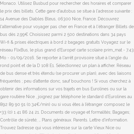
Monaco. Utilisez Busbud pour rechercher des horaires et comparer
le prix des billets. Cette gare d'autobus se situe à l'adresse suivante :
14 Avenue des Diables Bleus, 06300 Nice, France. Découvrez
l'alternative pour voyager pas cher en France et à l'étranger Billets de
bus dès 2,99€ Choisissez parmi 2 500 destinations dans 34 pays
Wi-fi & prises électriques à bord 2 bagages gratuits Voyagez sur le
réseau FlixBus, le plus grand d'Europe! carte scolaire prim_mat - 7.43
Mo - 01/09/2016. Se reporter à l'arrêt provisoire situé à l'angle du
rond point et de la D 108 E1. Sélectionnez un plan à afficher. Réseau
de bus dense et très étendu (se procurer un plan), avec des liaisons
fréquentes ; peu d’attente donc, sauf bouchons ! Si vous cherchez à
obtenir des informations sur vos trajets en bus Eurolines ou sur la
gare routière Nice , joignez par téléphone le standard d’Eurolines au
892 89 90 91 (0.34€/min) ou si vous êtes à l’étranger composez le
+33 (0) 1 41 86 24 21. Documents de voyage et formalités; Bagages;
Contrôle de sûreté; … Plans généraux. Parents. Lettre d'information.
Trouvez l’adresse qui vous intéresse sur la carte Vieux Nice ou