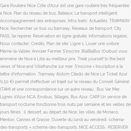
Gare Routière Nice Côte d'Azur est une gare routière très fréquentée
à Nice. Plan du réseau de bus; Bateaux; Le transport intelligent;
Accompagnement des entreprises; Infos trafic. Actualités; TRAMWAY
Nice; Rechercher un bus ou tramway; Réseaux de transport; City
PASS; Se repérer. Réservation en ligne gratuite. Informations légales;
Nous contacter; Crédits; Plan de site; Ligne 1. Louer une voiture.
Marne-la-Vallée. Annuler Fermer S'inscrire. BlaBlaBus (Ouibus) vous
emmène de Nice à Lille au meilleur prix. Treat yourself to the best
views of Nice and Villefranche sur mer. S'inscrire × Inscription à la
lettre d'information. Tramway Alstom Citadis de Nice Le Ticket Azur
(1,50 €) permet d’effectuer un trajet sur le réseau du Conseil Général
(TAM) et une correspondance sur un autre réseau : Bus Var Mer,
Lignes d’Azur NCA, Envibus, Sillages, Bus Azur, CARF.Un service de
transport nocturne fonctionne trois nuits par semaine et les veilles de
jours fériés : il dessert, au départ de Nice, les villes de Monaco,
Menton, Cannes et Grasse. Ouverte du lundi au vendredi. schema-
des-transports » schema-des-transports. NICE ACCESS : RESERVER