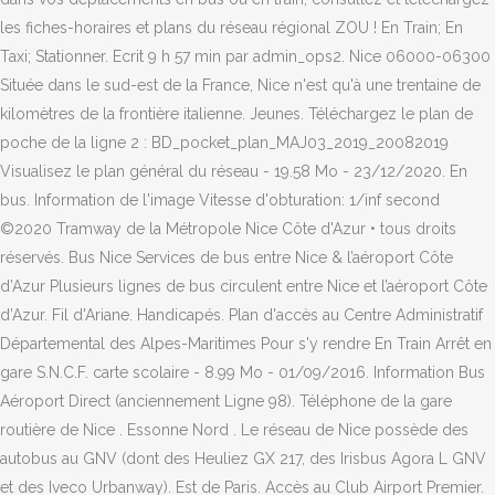
les fiches-horaires et plans du réseau régional ZOU ! En Train; En
Taxi; Stationner. Ecrit 9 h 57 min par admin_ops2. Nice 06000-06300
Située dans le sud-est de la France, Nice n'est qu'à une trentaine de
kilomètres de la frontière italienne. Jeunes. Téléchargez le plan de
poche de la ligne 2 : BD_pocket_plan_MAJ03_2019_20082019
Visualisez le plan général du réseau - 19.58 Mo - 23/12/2020. En
bus. Information de l'image Vitesse d'obturation: 1/inf second
©2020 Tramway de la Métropole Nice Côte d'Azur • tous droits
réservés. Bus Nice Services de bus entre Nice & l’aéroport Côte
d’Azur Plusieurs lignes de bus circulent entre Nice et l’aéroport Côte
d’Azur. Fil d'Ariane. Handicapés. Plan d'accès au Centre Administratif
Départemental des Alpes-Maritimes Pour s'y rendre En Train Arrêt en
gare S.N.C.F. carte scolaire - 8.99 Mo - 01/09/2016. Information Bus
Aéroport Direct (anciennement Ligne 98). Téléphone de la gare
routière de Nice . Essonne Nord . Le réseau de Nice possède des
autobus au GNV (dont des Heuliez GX 217, des Irisbus Agora L GNV
et des Iveco Urbanway). Est de Paris. Accès au Club Airport Premier.