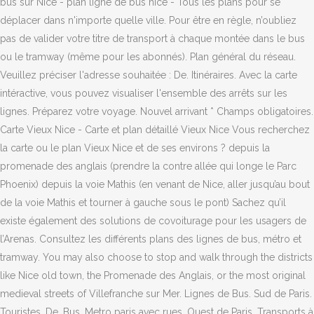
bus sur Nice - plan ligne de bus nice - Tous les plans pour se
déplacer dans n'importe quelle ville. Pour être en règle, n’oubliez
pas de valider votre titre de transport à chaque montée dans le bus
ou le tramway (même pour les abonnés). Plan général du réseau.
Veuillez préciser l'adresse souhaitée : De. Itinéraires. Avec la carte
intéractive, vous pouvez visualiser l'ensemble des arrêts sur les
lignes. Préparez votre voyage. Nouvel arrivant * Champs obligatoires.
Carte Vieux Nice - Carte et plan détaillé Vieux Nice Vous recherchez
la carte ou le plan Vieux Nice et de ses environs ? depuis la
promenade des anglais (prendre la contre allée qui longe le Parc
Phoenix) depuis la voie Mathis (en venant de Nice, aller jusqu’au bout
de la voie Mathis et tourner à gauche sous le pont) Sachez qu’il
existe également des solutions de covoiturage pour les usagers de
l’Arenas. Consultez les différents plans des lignes de bus, métro et
tramway. You may also choose to stop and walk through the districts
like Nice old town, the Promenade des Anglais, or the most original
medieval streets of Villefranche sur Mer. Lignes de Bus. Sud de Paris.
Touristes. De. Bus. Metro paris avec rues. Ouest de Paris. Transports à