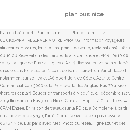
plan bus nice
Plan de l'aéroport ; Plan du terminal 1; Plan du terminal 2;
CLICK&PARK : RESERVER VOTRE PARKING. Information voyageurs
(itinéraires, horaires, tarifs, plans, points de vente, réclamations) : 0810
06 10 06 Réservation des transports à la demande et PMR : 0810 06
10 07. La ligne de Bus 12 (Lignes d’Azur) dispose de 22 points d’arrêt,
circule dans les villes de Nice et de Saint-Laurent-du-Var et dessert
notamment sur son trajet l’Aéroport de Nice Côte d’Azur, le Centre
Commercial Cap 3000 et la Promenade des Anglais. Bus 70 à Nice
(horaires et plan) Bouger en transports à Nice / jeudi, décembre 12th,
2019 Itinéraire du Bus 70 de Nice : Cimiez – Hôpital / Gare Thiers ↔
CPAM Entrée. En raison de travaux sur la RD 111 à Dompierre, à partir
du 2 novembre à 9h30, l'arrêt Corne Neuve ne sera pas desservi.
06364 Nice. Bus paris avec rues. Photo du réseau ligne azur et des