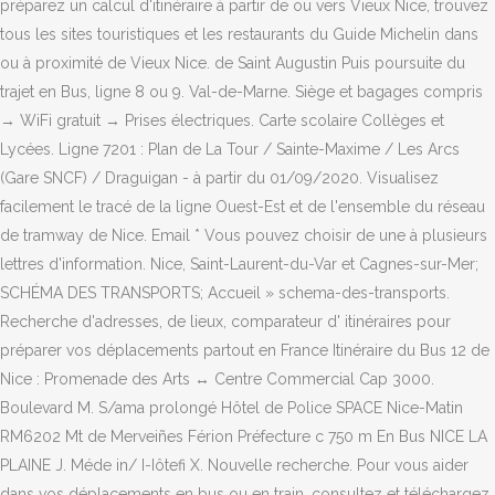
préparez un calcul d'itinéraire à partir de ou vers Vieux Nice, trouvez
tous les sites touristiques et les restaurants du Guide Michelin dans
ou à proximité de Vieux Nice. de Saint Augustin Puis poursuite du
trajet en Bus, ligne 8 ou 9. Val-de-Marne. Siège et bagages compris
→ WiFi gratuit → Prises électriques. Carte scolaire Collèges et
Lycées. Ligne 7201 : Plan de La Tour / Sainte-Maxime / Les Arcs
(Gare SNCF) / Draguigan - à partir du 01/09/2020. Visualisez
facilement le tracé de la ligne Ouest-Est et de l'ensemble du réseau
de tramway de Nice. Email * Vous pouvez choisir de une à plusieurs
lettres d'information. Nice, Saint-Laurent-du-Var et Cagnes-sur-Mer;
SCHÉMA DES TRANSPORTS; Accueil » schema-des-transports.
Recherche d'adresses, de lieux, comparateur d' itinéraires pour
préparer vos déplacements partout en France Itinéraire du Bus 12 de
Nice : Promenade des Arts ↔ Centre Commercial Cap 3000.
Boulevard M. S/ama prolongé Hôtel de Police SPACE Nice-Matin
RM6202 Mt de Merveiñes Férion Préfecture c 750 m En Bus NICE LA
PLAINE J. Méde in/ I-Iôtefi X. Nouvelle recherche. Pour vous aider
dans vos déplacements en bus ou en train, consultez et téléchargez