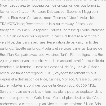
Nice : découvrez le nouveau plan de circulation des bus Lundi 11
février 2019 à 17:10 - Par Laure Debeaulieu , Stéphane Maggiolini ,
France Bleu Azur Contactez-nous. Thèmes * Nice.fr. Actualités;
TRAMWAY Nice; Rechercher un bus ou tramway; Réseaux de
transport; City PASS; Se repérer. Trouvez l’adresse qui vous intéresse
sur le plan de Nice ou préparez un calcul d'itinéraire à partir de ou
vers Nice. Bus paris avec rues. Réservation de parking; Tarifs des
parkings; Navette parkings; Produits et services parkings; Lignes de
Bus. Plan Bus paris avec rues. Horaires, Tarifs, Plan de ligne. Les Bus
23 et 52 desservent le centre ville, ils marquent l’arrêt à proximité du
terminal 1, le terminal 2 n’est pas desservi. de 8h30 à 17h. Grâce au
réseau de transport régional ZOU !, voyagez facilement en bus
depuis et à destination de Nice, Cannes, Monaco, Grasse ou Saint-
Laurent-du-Var à bord des bus de la Région Sud. 06000 NICE.
Séniors. - plan de nice bus - Tous les plans pour se déplacer dans
n'importe quelle ville. Carte Nice - Carte et plan détaillé Nice Vous
recherchez la carte ou le plan Nice et de ses environs ? Nice, Saint-