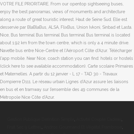
VOTRE FILE PRIORITAIRE. From our opentop sightseeing buses,
enjoy the best panoramas, views of monuments and architecture
along a route of great touristic interest. Haut de Seine Sud. Elle est
desservie par BlaBlaBus, ALSA, FlixBus, Union Ivkoni, Sinbad et Lasta.
Nice, Bus terminal Bus terminal Bus terminal Bus terminal is located
about 1.92 km from the town centre, which is only a 4 minute drive.
Navette bus entre Nice-Centre et l'Aéroport Côte d'Azur. Télécharger
l'app mobile. Near Nice, coach station you can find: hotels or hostels
(click here to see available accommodation). Carte scolaire Primaires
et Maternelles. A partir du 12 janvier - L 17 - TAD 30 - Travaux
Dompierre D111. Le réseau urbain Lignes d’Azur assure les liaisons
en bus et en tramway sur l’ensemble des 49 communes de la
Métropole Nice Côte d’Azur.
Gestion Publique Définition Simple
,
Activité Couple Cadeau
,
Fruit Sec 9 Lettres
,
Andros Gourmand Et Végétal Framboise
,