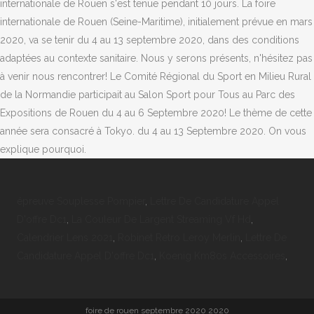
épreuve Souplesse Pompier
,
Lettre De Candidature Appel
D'offre Dc1
,
La Couleur De Largent Streaming Vf Hd
,
Calendrier Lens 2021
,
Robinet Retro Leroy Merlin
,
Lettre De
Candidature Appel D'offre Dc1
,
Koenig Km80s Accessoires
,
foire de rouen septembre 2020 2020